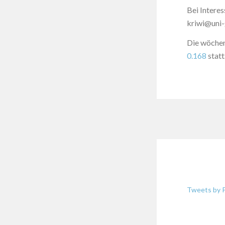
Bei Intere
kriwi@uni-
Die wöchen
0.168
statt
Tweets by P