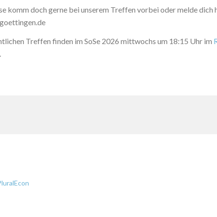
sse komm doch gerne bei unserem Treffen vorbei oder melde dich h
goettingen.de
tlichen Treffen finden im SoSe 2026 mittwochs um 18:15 Uhr im
.
luralEcon