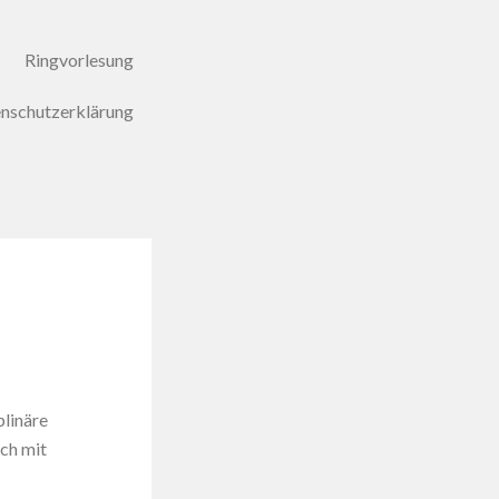
Ringvorlesung
nschutzerklärung
plinäre
uch mit